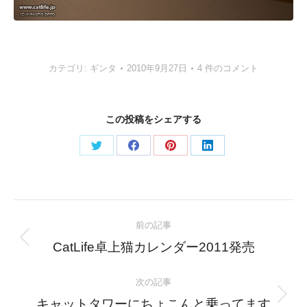
カテゴリ:
ギンタ
2010年9月27日
4 件のコメント
この投稿をシェアする
Share
Share
Share
Share
on
on
on
on
Twitter
Facebook
Pinterest
LinkedIn
Post
前の記事
navigation
Previous
CatLife卓上猫カレンダー2011発売
post:
次の記事
Next
キャットタワーにちょこんと乗ってます