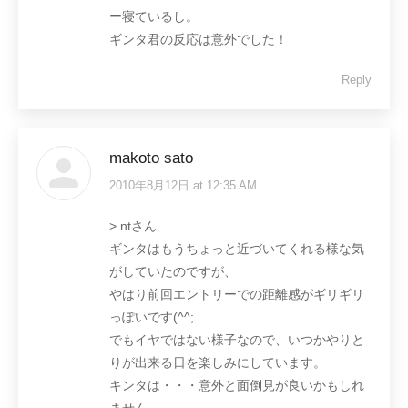
ー寝ているし。
ギンタ君の反応は意外でした！
Reply
makoto sato
2010年8月12日 at 12:35 AM
says:
> ntさん
ギンタはもうちょっと近づいてくれる様な気
がしていたのですが、
やはり前回エントリーでの距離感がギリギリ
っぽいです(^^;
でもイヤではない様子なので、いつかやりと
りが出来る日を楽しみにしています。
キンタは・・・意外と面倒見が良いかもしれ