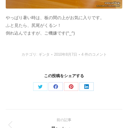
やっぱり暑い時は、板の間の上がお気に入りです。
ふと見たら、尻尾がくるン！
倒れ込んでますが、ご機嫌です(^_^)
カテゴリ:
ギンタ
2010年8月7日
4 件のコメント
この投稿をシェアする
Share
Share
Share
Share
on
on
on
on
Twitter
Facebook
Pinterest
LinkedIn
Post
前の記事
navigation