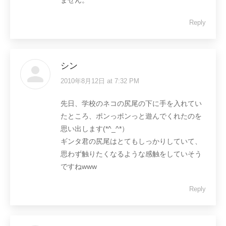
ません。
Reply
シン
2010年8月12日 at 7:32 PM
says:
先日、学校のネコの尻尾の下に手を入れてい
たところ、ポンっポンっと遊んでくれたのを
思い出します(*^_^*）
ギンタ君の尻尾はとてもしっかりしていて、
思わず触りたくなるような感触をしていそう
ですねwww
Reply