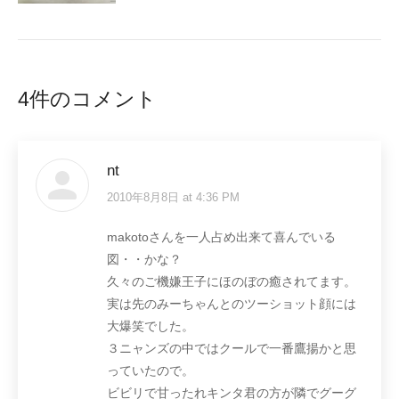
4件のコメント
nt
2010年8月8日 at 4:36 PM
says:
makotoさんを一人占め出来て喜んでいる
図・・かな？
久々のご機嫌王子にほのぼの癒されてます。
実は先のみーちゃんとのツーショット顔には
大爆笑でした。
３ニャンズの中ではクールで一番鷹揚かと思
っていたので。
ビビリで甘ったれキンタ君の方が隣でグーグ