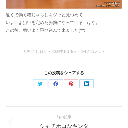
遠くで動く猫じゃらしをジッと見つめて、
いよいよ狙いを定めた姿勢になっている、はな。
この後、勢いよく飛び込んで来ました(^^;
カテゴリ:
はな
2009年10月5日
1件のコメント
この投稿をシェアする
Share
Share
Share
Share
on
on
on
on
Twitter
Facebook
Pinterest
LinkedIn
Post
前の記事
navigation
Previous
シャチホコなギンタ