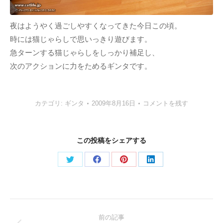
夜はようやく過ごしやすくなってきた今日この頃。
時には猫じゃらしで思いっきり遊びます。
急ターンする猫じゃらしをしっかり補足し、
次のアクションに力をためるギンタです。
カテゴリ:
ギンタ
2009年8月16日
コメントを残す
この投稿をシェアする
Share
Share
Share
Share
on
on
on
on
Twitter
Facebook
Pinterest
LinkedIn
Post
前の記事