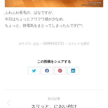
ふわふわ長毛の、はなですが、
今日はちょっとフワフワ感が少なめ。
ちょっと、静電気をまとってしまったんです(^^;
カテゴリ:
はな
2009年6月27日
コメントを残す
この投稿をシェアする
Share
Share
Share
Share
on
on
on
on
Twitter
Facebook
Pinterest
LinkedIn
Post
前の記事
navigation
Previous
スリッと、におい付け