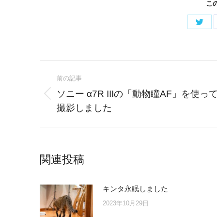
こ
Shar
on
Twitt
Post
前の記事
navigation
ソニー α7R IIIの「動物瞳AF」を使っ
Previous
撮影しました
post:
関連投稿
キンタ永眠しました
2023年10月29日