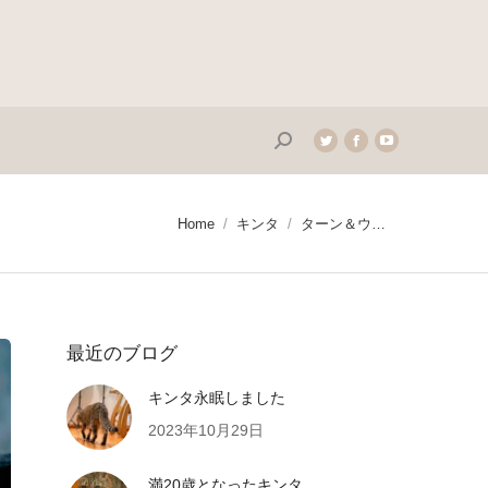
Search:
Twitter
Facebook
YouTube
page
page
page
opens
opens
opens
in
in
in
You are here:
Home
キンタ
ターン＆ウ…
new
new
new
window
window
window
最近のブログ
キンタ永眠しました
2023年10月29日
満20歳となったキンタ