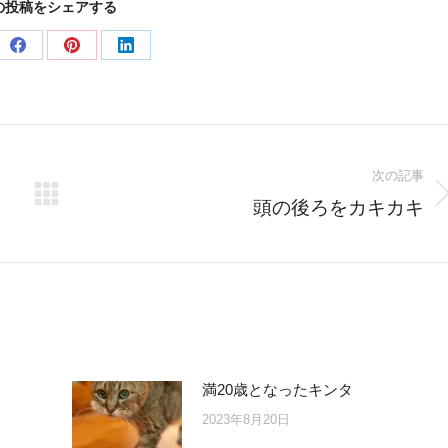
の投稿をシェアする
e
Share
Share
Share
on
on
on
er
Facebook
Pinterest
LinkedIn
次の記事
て
Next
頭の後ろをカキカキ
post:
満20歳となったキンタ
2023年8月20日