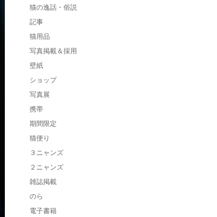
猫の逸話・俗説
記事
猫用品
写真掲載＆採用
壁紙
ショップ
写真展
携帯
期間限定
猫便り
３ニャンズ
２ニャンズ
雑誌掲載
のら
電子書籍