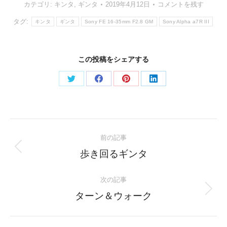
カテゴリ:
キンタ
,
ギンタ
2019年4月12日
コメントを残す
タグ:
キンタ
ギンタ
Sony FE 16-35mm F2.8 GM
Sony Alpha a7R III
この投稿をシェアする
Share
Share
Share
Share
on
on
on
on
Twitter
Facebook
Pinterest
LinkedIn
Post
前の記事
navigation
Previous
歩き回るギンタ
post:
次の記事
Next
ターン＆ウォーク
post: