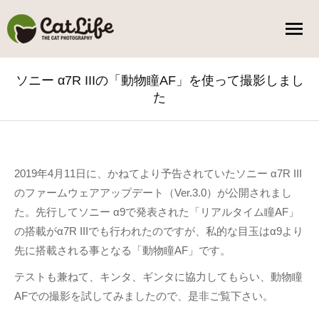
ソニー α7R IIIの「動物瞳AF」を使って撮影しまし
た
You are here:
2019年4月11日に、かねてより予告されていたソニー α7R III
のファームウェアアップデート（Ver.3.0）が公開されまし
た。先行してソニー α9で発表された「リアルタイム瞳AF」
の搭載がα7R IIIでも行われたのですが、私的な目玉はα9より
先に搭載される事となる「動物瞳AF」です。
テストも兼ねて、キンタ、ギンタに協力してもらい、動物瞳
AFでの撮影を試してみましたので、是非ご覧下さい。