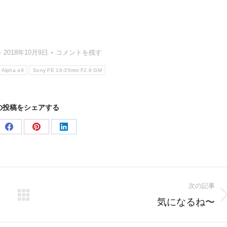
2018年10月9日
コメントを残す
 Alpha a9
Sony FE 16-35mm F2.8 GM
の投稿をシェアする
e
Share
Share
Share
on
on
on
er
Facebook
Pinterest
LinkedIn
次の記事
Next
気になるね〜
post: