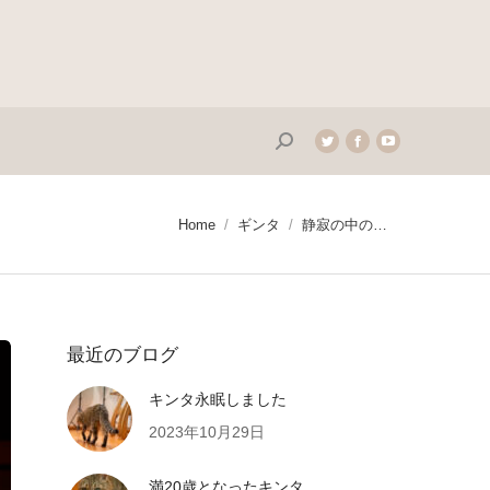
Search:
Twitter
Facebook
YouTube
page
page
page
opens
opens
opens
in
in
in
You are here:
Home
ギンタ
静寂の中の…
new
new
new
window
window
window
最近のブログ
キンタ永眠しました
2023年10月29日
満20歳となったキンタ