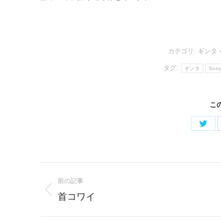
カテゴリ:
ギンタ
タグ:
ギンタ
Sony
こ
Shar
on
Twitt
Post
前の記事
navigation
Previous
首コワイ
post: