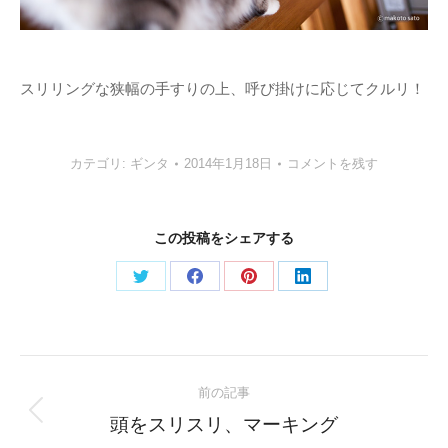
スリリングな狭幅の手すりの上、呼び掛けに応じてクルリ！
カテゴリ:
ギンタ
2014年1月18日
コメントを残す
この投稿をシェアする
Share
Share
Share
Share
on
on
on
on
Twitter
Facebook
Pinterest
LinkedIn
Post
前の記事
navigation
Previous
頭をスリスリ、マーキング