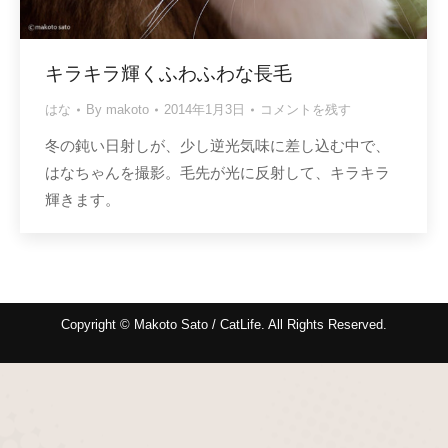
キラキラ輝くふわふわな長毛
はな
By
makoto
2014年1月3日
コメントを残す
冬の鈍い日射しが、少し逆光気味に差し込む中で、
はなちゃんを撮影。毛先が光に反射して、キラキラ
輝きます。
Copyright © Makoto Sato / CatLife. All Rights Reserved.