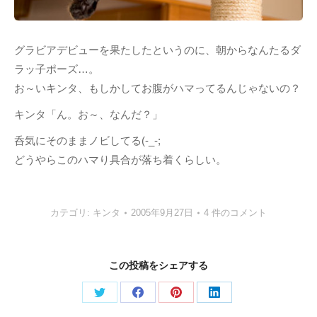
グラビアデビューを果たしたというのに、朝からなんたるダ
ラッ子ポーズ…。
お～いキンタ、もしかしてお腹がハマってるんじゃないの？
キンタ「ん。お～、なんだ？」
呑気にそのままノビしてる(-_-;
どうやらこのハマり具合が落ち着くらしい。
カテゴリ:
キンタ
2005年9月27日
4 件のコメント
この投稿をシェアする
Share
Share
Share
Share