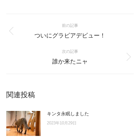
on
on
on
on
Twitter
Facebook
Pinterest
LinkedIn
Post
前の記事
navigation
Previous
ついにグラビアデビュー！
post:
次の記事
Next
誰か来たニャ
post:
関連投稿
キンタ永眠しました
2023年10月29日