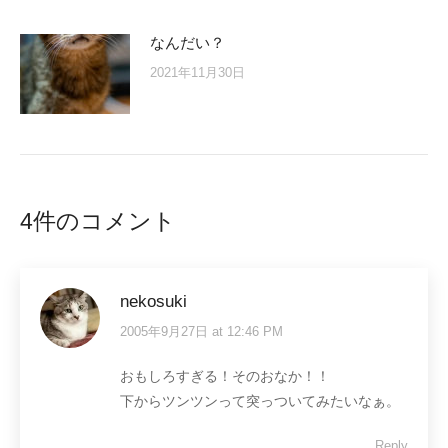
なんだい？
2021年11月30日
4件のコメント
nekosuki
2005年9月27日 at 12:46 PM
says:
おもしろすぎる！そのおなか！！
下からツンツンって突っついてみたいなぁ。
Reply