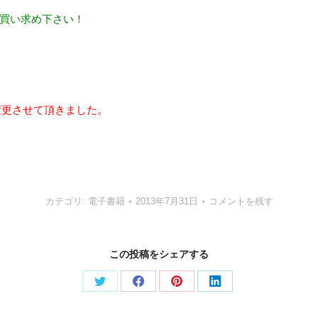
お買い求め下さい！
円に変更させて頂きました。
。
カテゴリ:
電子書籍
2013年7月31日
コメントを残す
この投稿をシェアする
Share
Share
Share
Share
on
on
on
on