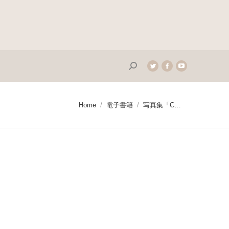
Search:
Twitter
Facebook
YouTube
page
page
page
opens
opens
opens
in
in
in
You are here:
Home
電子書籍
写真集「C…
new
new
new
window
window
window