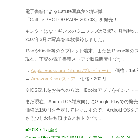
電子書籍によるCatLife写真集の第2弾、
「CatLife PHOTOGRAPH 200703」を発売！
キンタ・はな・ギンタの３ニャンズが3歳7ヶ月当時の
2007年3月の写真を86枚収録しました。
iPadやKindle等のタブレット端末、またはiPhon
現在、下記の電子書籍ストアで取扱販売中です。
→
Apple iBookstore（iTunesプレビュー）
価格：150
→
Amazon Kindleストア
価格：300円
※iOS端末をお持ちの方は、iBooksアプリをインス
また現在、Android OS端末向けにGoogle Play
価格は
150円
を予定しておりますので、Android OS
もう少しお待ち頂けるとおトクです。
■2013.7.17追記
Google Play 書籍での取り扱いを開始しました(^_^)