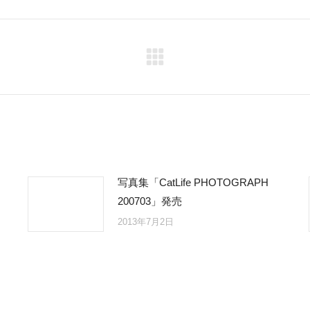
Twitter
Facebook
Pinterest
LinkedIn
Next
post:
写真集「CatLife PHOTOGRAPH
200703」発売
2013年7月2日