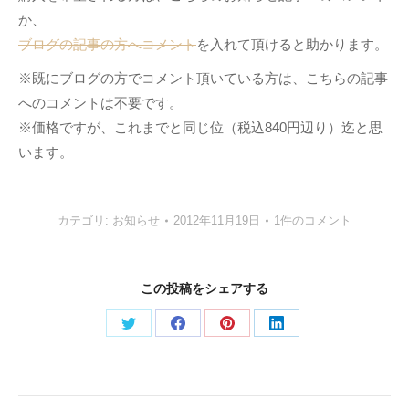
か、
ブログの記事の方へコメント
を入れて頂けると助かります。
※既にブログの方でコメント頂いている方は、こちらの記事
へのコメントは不要です。
※価格ですが、これまでと同じ位（税込840円辺り）迄と思
います。
カテゴリ:
お知らせ
2012年11月19日
1件のコメント
この投稿をシェアする
Share
Share
Share
Share
on
on
on
on
Twitter
Facebook
Pinterest
LinkedIn