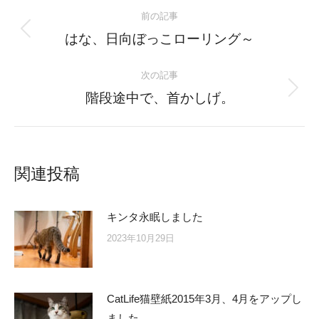
Post
前の記事
navigation
Previous
はな、日向ぼっこローリング～
post:
次の記事
Next
階段途中で、首かしげ。
post:
関連投稿
キンタ永眠しました
2023年10月29日
CatLife猫壁紙2015年3月、4月をアップし
ました