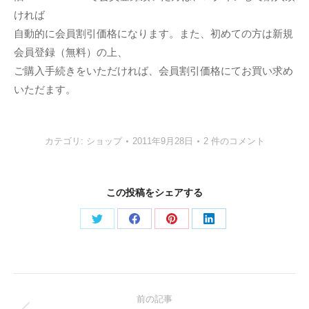
ければ
自動的に会員割引価格になります。また、初めての方は新規
会員登録（無料）の上、
ご購入手続きをいただければ、会員割引価格にてお買い求め
いただます。
カテゴリ:
ショップ
2011年9月28日
2 件のコメント
この投稿をシェアする
Share
Share
Share
Share
on
on
on
on
Twitter
Facebook
Pinterest
LinkedIn
Post
前の記事