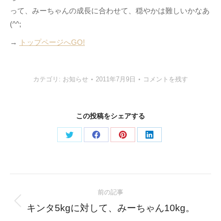
って、みーちゃんの成長に合わせて、穏やかは難しいかなあ
(^^;
→
トップページへGO!
カテゴリ:
お知らせ
2011年7月9日
コメントを残す
この投稿をシェアする
Share
Share
Share
Share
on
on
on
on
Twitter
Facebook
Pinterest
LinkedIn
Post
前の記事
navigation
Previous
キンタ5kgに対して、みーちゃん10kg。
post: