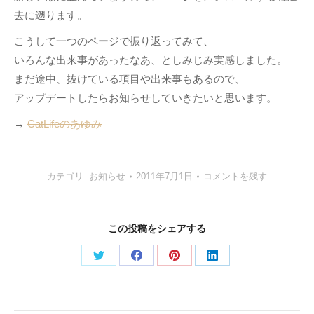
去に遡ります。
こうして一つのページで振り返ってみて、
いろんな出来事があったなあ、としみじみ実感しました。
まだ途中、抜けている項目や出来事もあるので、
アップデートしたらお知らせしていきたいと思います。
→
CatLifeのあゆみ
カテゴリ:
お知らせ
2011年7月1日
コメントを残す
この投稿をシェアする
Share
Share
Share
Share
on
on
on
on
Twitter
Facebook
Pinterest
LinkedIn