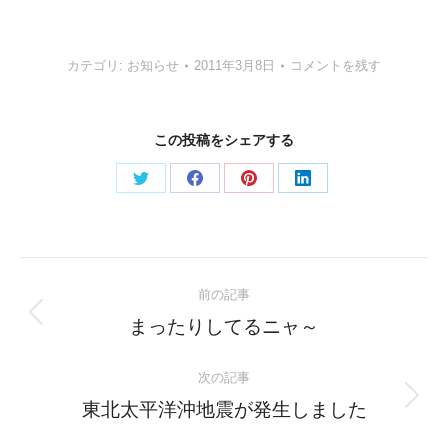
カテゴリ:
お知らせ
2011年3月8日
コメントを残す
この投稿をシェアする
Share
Share
Share
Share
on
on
on
on
Twitter
Facebook
Pinterest
LinkedIn
Post
前の記事
navigation
Previous
まったりしてるニャ～
post:
次の記事
Next
東北太平洋沖地震が発生しました
post: