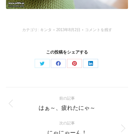
カテゴリ:
キンタ
2013年8月2日
コメントを残す
この投稿をシェアする
Share
Share
Share
Share
on
on
on
on
Twitter
Facebook
Pinterest
LinkedIn
Post
前の記事
navigation
Previous
はぁ～、疲れたにゃ～
post:
次の記事
Next
にゃにゃーん！