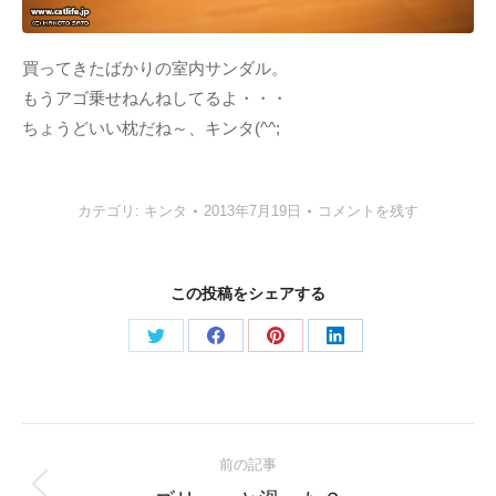
買ってきたばかりの室内サンダル。
もうアゴ乗せねんねしてるよ・・・
ちょうどいい枕だね～、キンタ(^^;
カテゴリ:
キンタ
2013年7月19日
コメントを残す
この投稿をシェアする
Share
Share
Share
Share
on
on
on
on
Twitter
Facebook
Pinterest
LinkedIn
Post
前の記事
navigation