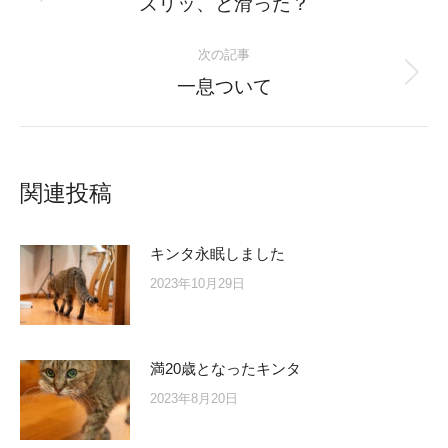
Previous
ズリッ、と滑った？
post:
次の記事
Next
一息ついて
post:
関連投稿
キンタ永眠しました
2023年10月29日
満20歳となったキンタ
2023年8月20日