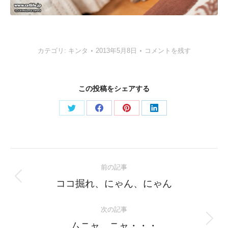
カテゴリ:
キンタ
2013年5月8日
コメントを残す
この投稿をシェアする
Share
Share
Share
Share
on
on
on
on
Twitter
Facebook
Pinterest
LinkedIn
Post
前の記事
navigation
Previous
ココ掘れ、にゃん、にゃん
post:
次の記事
Next
ムニャ、ニャ・・・