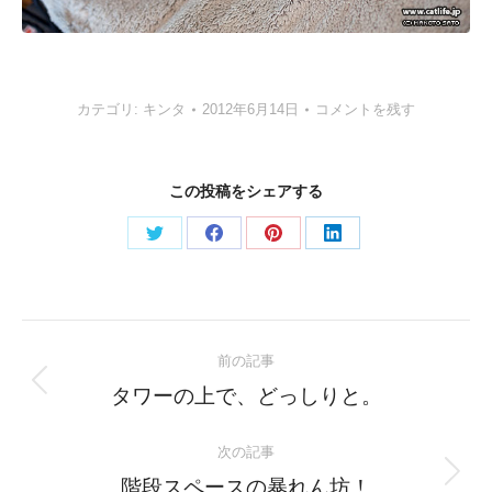
カテゴリ:
キンタ
2012年6月14日
コメントを残す
この投稿をシェアする
Share
Share
Share
Share
on
on
on
on
Twitter
Facebook
Pinterest
LinkedIn
Post
前の記事
navigation
Previous
タワーの上で、どっしりと。
post:
次の記事
Next
階段スペースの暴れん坊！