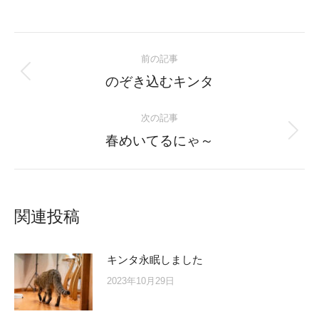
on
on
on
on
Twitter
Facebook
Pinterest
LinkedIn
Post
前の記事
navigation
Previous
のぞき込むキンタ
post:
次の記事
Next
春めいてるにゃ～
post:
関連投稿
キンタ永眠しました
2023年10月29日