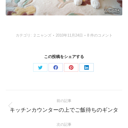
カテゴリ:
２ニャンズ
2010年11月24日
8 件のコメント
この投稿をシェアする
Share
Share
Share
Share
on
on
on
on
Twitter
Facebook
Pinterest
LinkedIn
Post
前の記事
navigation
Previous
キッチンカウンターの上でご飯待ちのギンタ
post:
次の記事