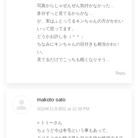
写真からじゃぜんぜん気付かなかった…
多分ずっと見てるからかな…
が、実はふとってるキンちゃんの方がかわい
いって思ってます。
どうかお許しを（＾＾；
ちなみにキンちゃんの目付きも相当かわい
い。
見てるだけでこっちも眠くなりそう…
Reply
makoto sato
2010年11月30日 at 12:39 PM
says:
> トミーさん
ちょうど今は冬毛という事もあって、