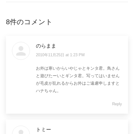
8件のコメント
のらまま
2010年11月25日 at 1:23 PM
says:
お外は寒いからいやじゃとキンタ君。鳥さん
と遊びたーいとギンタ君。写ってはいません
が毛皮が乱れるからお外はご遠慮申しますと
ハナちゃん。
Reply
トミー