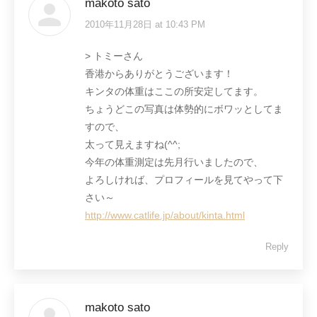
makoto sato
2010年11月28日 at 10:43 PM
says:
> トミーさん
香港からありがとうございます！
キンタの体重はここの所安定してます。
ちょうどこの写真は体勢的にボワッとしてま
すので、
太って見えますね(^^;
今年の体重測定は先月行いましたので、
よろしければ、プロフィールを見てやって下
さい～
http://www.catlife.jp/about/kinta.html
Reply
makoto sato