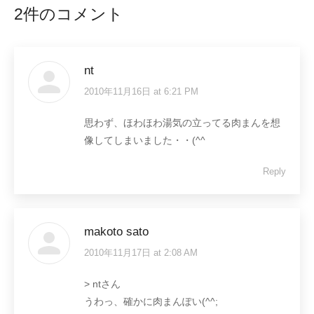
2件のコメント
nt
2010年11月16日 at 6:21 PM
says:
思わず、ほわほわ湯気の立ってる肉まんを想
像してしまいました・・(^^ゞ
Reply
makoto sato
2010年11月17日 at 2:08 AM
says:
> ntさん
うわっ、確かに肉まんぽい(^^;