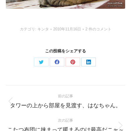
カテゴリ:
キンタ
2010年11月16日
2 件のコメント
この投稿をシェアする
Share
Share
Share
Share
on
on
on
on
Twitter
Facebook
Pinterest
LinkedIn
Post
前の記事
navigation
Previous
タワーの上から部屋を見渡す、はなちゃん。
post:
次の記事
Next
こたつ布団に挟まって暖まるのは最高だニャ～