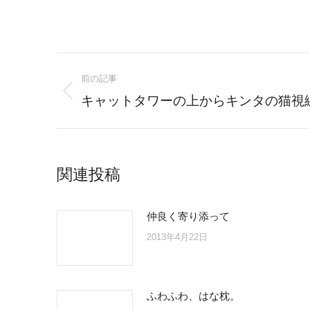
Post
前の記事
navigation
Previous
キャットタワーの上からキンタの猫視
post:
関連投稿
仲良く寄り添って
2013年4月22日
ふわふわ、はな枕。