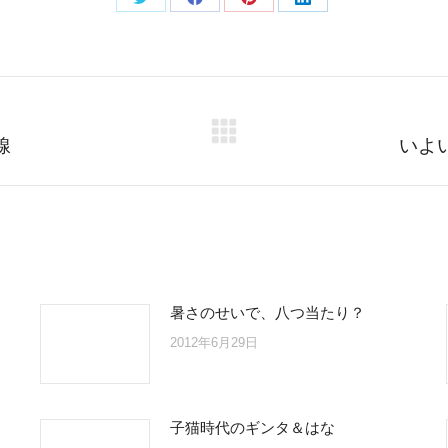
Share
Share
Share
Share
on
on
on
on
Twitter
Facebook
Pinterest
LinkedIn
Next
線
いよ
post:
暑さのせいで、八つ当たり？
2012年6月29日
子猫時代のギンタ＆はな