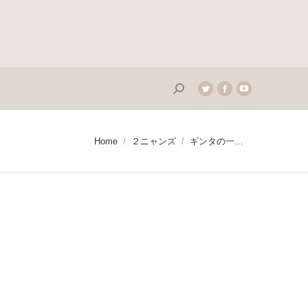
Search:
Twitter
Facebook
YouTube
page
page
page
opens
opens
opens
in
in
in
You are here:
Home
２ニャンズ
ギンタの一…
new
new
new
window
window
window