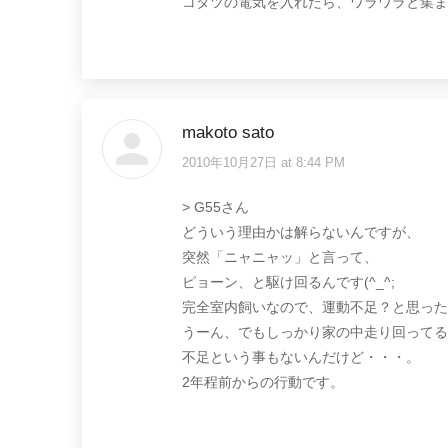
コタツの電気を入れたら、ワラワラと集まっ
makoto sato
2010年10月27日 at 8:44 PM
says:
> G55さん
どういう理由かは解らないんですが、
突然「ニャニャッ」と言って、
ピョーン、と駆け回るんです(^_^;
完全室内飼いなので、運動不足？と思った
うーん、でもしっかり家の中走り回ってる
不足という事もないんだけど・・・。
2年程前からの行動です。