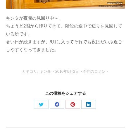
キンタが夜間の見回り中～。
ちょうど2階から降りてきて、階段の途中で辺りを見回して
いる所です。
暑い日が続きますが、9月に入ってそれでも夜はだいぶ過ご
しやすくなってきました。
カテゴリ:
キンタ
2010年9月3日
4 件のコメント
この投稿をシェアする
Share
Share
Share
Share
on
on
on
on
Twitter
Facebook
Pinterest
LinkedIn