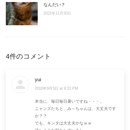
なんだい？
2021年11月30日
4件のコメント
yui
2010年9月3日 at 9:21 PM
says:
本当に、毎日毎日暑いですね・・・。
ニャンズたちと、み～ちゃんは、大丈夫です
か？？
でも、キンタは大丈夫かなｗｗ