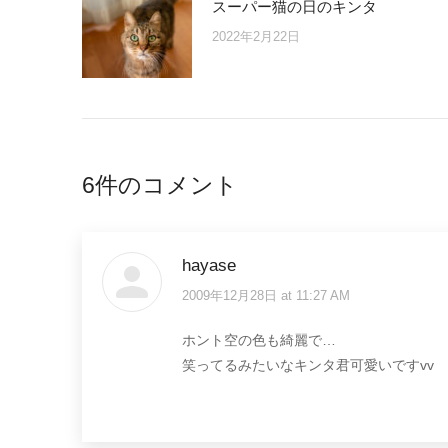
スーパー猫の日のキンタ
2022年2月22日
6件のコメント
hayase
2009年12月28日 at 11:27 AM
says:
ホント空の色も綺麗で…
笑ってるみたいなキンタ君可愛いですvv