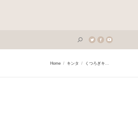
Search:
Twitter
Facebook
YouTube
page
page
page
opens
opens
opens
in
in
in
You are here:
Home
キンタ
くつろぎキ…
new
new
new
window
window
window