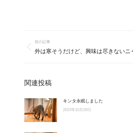
Post
前の記事
navigation
Previous
外は寒そうだけど、興味は尽きないニ
post:
関連投稿
キンタ永眠しました
2023年10月29日