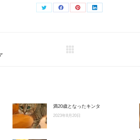
Share
Share
Share
Share
on
on
on
on
Twitter
Facebook
Pinterest
LinkedIn
Next
ャ
post:
満20歳となったキンタ
2023年8月20日