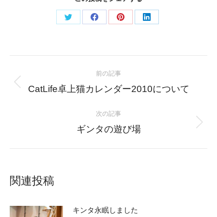
Share
Share
Share
Share
on
on
on
on
Twitter
Facebook
Pinterest
LinkedIn
Post
前の記事
navigation
Previous
CatLife卓上猫カレンダー2010について
post:
次の記事
Next
ギンタの遊び場
post:
関連投稿
キンタ永眠しました