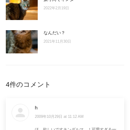
2022年2月19日
なんだい？
2021年11月30日
4件のコメント
h
2009年10月29日 at 11:12 AM
says:
ほ、欲しいですキンダルマ…！可愛すぎるvv