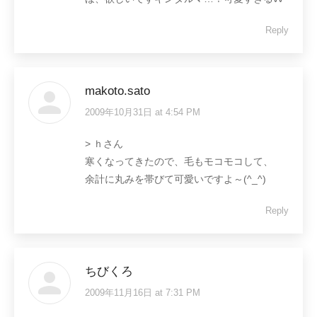
Reply
makoto.sato
2009年10月31日 at 4:54 PM
says:
> ｈさん
寒くなってきたので、毛もモコモコして、
余計に丸みを帯びて可愛いですよ～(^_^)
Reply
ちびくろ
2009年11月16日 at 7:31 PM
says: