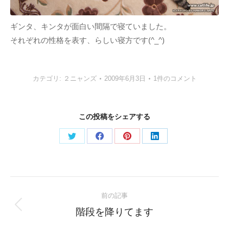
ギンタ、キンタが面白い間隔で寝ていました。
それぞれの性格を表す、らしい寝方です(^_^)
カテゴリ:
２ニャンズ
2009年6月3日
1件のコメント
この投稿をシェアする
Share
Share
Share
Share
on
on
on
on
Twitter
Facebook
Pinterest
LinkedIn
Post
前の記事
navigation
Previous
階段を降りてます
post: