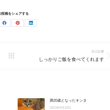
の投稿をシェアする
e
Share
Share
Share
on
on
on
er
Facebook
Pinterest
LinkedIn
次の記事
Next
しっかりご飯を食べてくれます
post:
満20歳となったキンタ
2023年8月20日