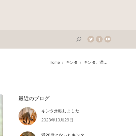
Search:
Twitter
Facebook
YouTube
page
page
page
opens
opens
opens
in
in
in
You are here:
Home
キンタ
キンタ、満…
new
new
new
window
window
window
最近のブログ
キンタ永眠しました
2023年10月29日
満20歳となったキンタ