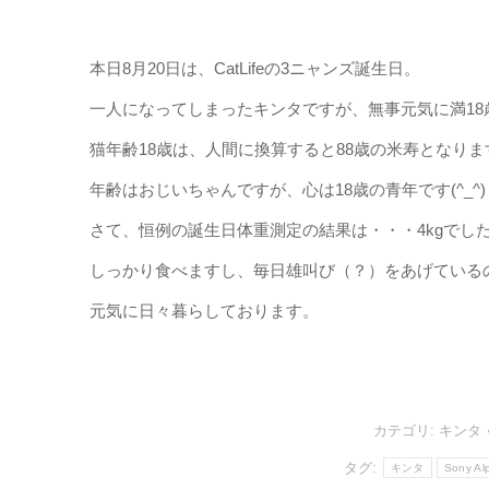
本日8月20日は、CatLifeの3ニャンズ誕生日。
一人になってしまったキンタですが、無事元気に満18
猫年齢18歳は、人間に換算すると88歳の米寿となりま
年齢はおじいちゃんですが、心は18歳の青年です(^_^)
さて、恒例の誕生日体重測定の結果は・・・4kgでし
しっかり食べますし、毎日雄叫び（？）をあげている
元気に日々暮らしております。
カテゴリ:
キンタ
タグ:
キンタ
Sony Al