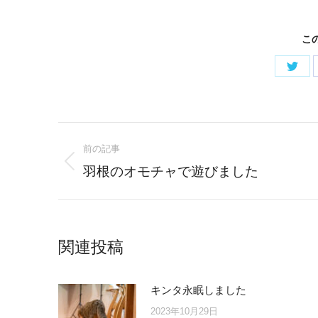
こ
Shar
on
Twitt
Post
前の記事
navigation
Previous
羽根のオモチャで遊びました
post:
関連投稿
キンタ永眠しました
2023年10月29日