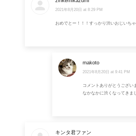
zinkemikazumi
2021年8月20日 at 8:29 PM
says:
おめでとー！！！すっかり渋いおじいちゃ
makoto
2021年8月20日 at 9:41 PM
says:
コメントありがとうござい
なかなかに渋くなってきま
キンタ君ファン