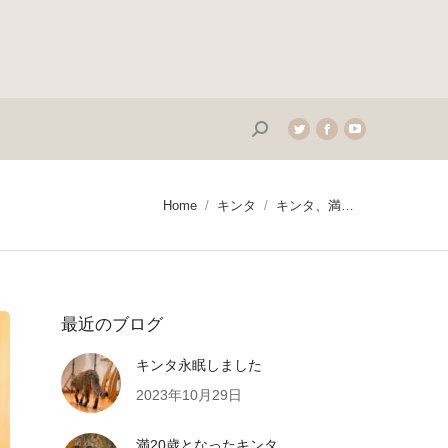
Search:
Twitter
Facebook
YouTube
page
page
page
opens
opens
opens
in
in
in
You are here:
Home
キンタ
キンタ、満…
new
new
new
window
window
window
最近のブログ
キンタ永眠しました
2023年10月29日
満20歳となったキンタ