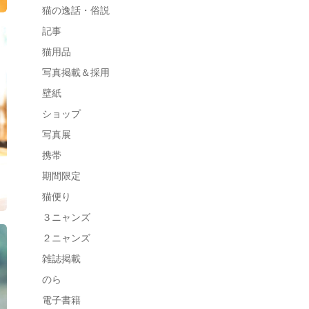
猫の逸話・俗説
記事
猫用品
写真掲載＆採用
壁紙
ショップ
写真展
携帯
期間限定
猫便り
３ニャンズ
２ニャンズ
雑誌掲載
のら
電子書籍