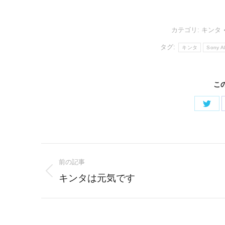
カテゴリ:
キンタ
タグ:
キンタ
Sony A
こ
Shar
on
Twitt
Post
前の記事
navigation
Previous
キンタは元気です
post: