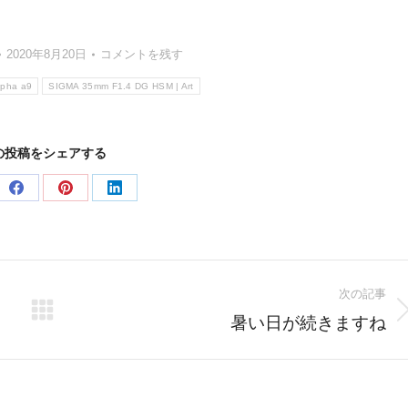
2020年8月20日
コメントを残す
lpha a9
SIGMA 35mm F1.4 DG HSM | Art
の投稿をシェアする
e
Share
Share
Share
on
on
on
er
Facebook
Pinterest
LinkedIn
次の記事
Next
暑い日が続きますね
post: