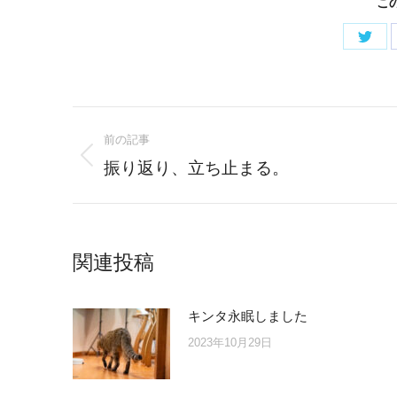
こ
Shar
on
Twitt
Post
前の記事
navigation
Previous
振り返り、立ち止まる。
post:
関連投稿
キンタ永眠しました
2023年10月29日