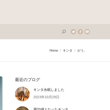
Search:
Twitter
Facebook
YouTube
page
page
page
opens
opens
opens
in
in
in
You are here:
Home
キンタ
がう。
new
new
new
window
window
window
最近のブログ
キンタ永眠しました
2023年10月29日
満20歳となったキンタ