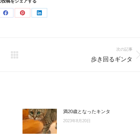
の投稿をシェアする
e
Share
Share
Share
on
on
on
er
Facebook
Pinterest
LinkedIn
次の記事
Next
歩き回るギンタ
post:
満20歳となったキンタ
2023年8月20日