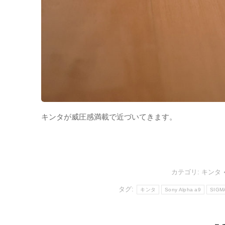
キンタが威圧感満載で近づいてきます。
カテゴリ:
キンタ
タグ:
キンタ
Sony Alpha a9
SIGM