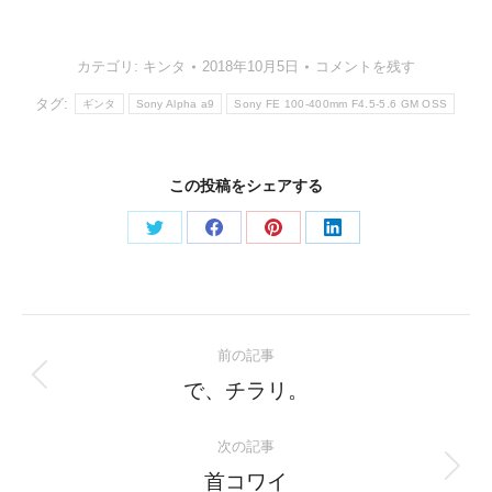
カテゴリ:
キンタ
2018年10月5日
コメントを残す
タグ:
ギンタ
Sony Alpha a9
Sony FE 100-400mm F4.5-5.6 GM OSS
この投稿をシェアする
Share
Share
Share
Share
on
on
on
on
Twitter
Facebook
Pinterest
LinkedIn
Post
前の記事
navigation
Previous
で、チラリ。
post:
次の記事
Next
首コワイ