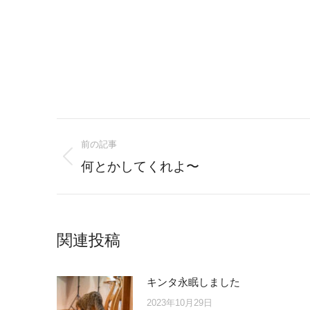
Post
前の記事
navigation
Previous
何とかしてくれよ〜
post:
関連投稿
キンタ永眠しました
2023年10月29日