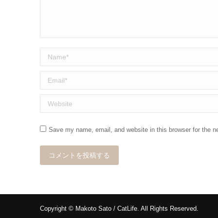
Name *
Email *
Website
Save my name, email, and website in this browser for the n
コメントを投稿する
Copyright © Makoto Sato / CatLife. All Rights Reserved.