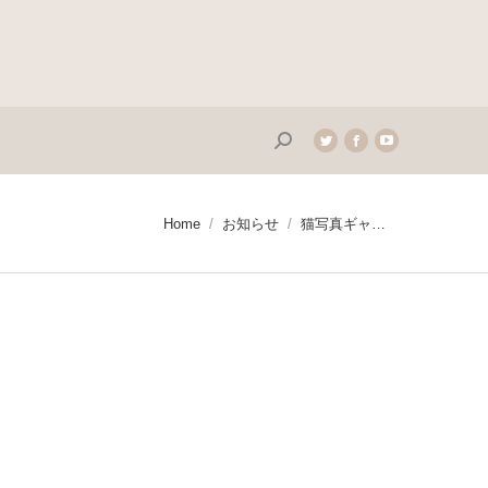
Search:
Twitter
Facebook
YouTube
page
page
page
opens
opens
opens
in
in
in
You are here:
Home
お知らせ
猫写真ギャ…
new
new
new
window
window
window