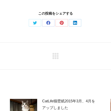
この投稿をシェアする
Share
Share
Share
Share
on
on
on
on
Twitter
Facebook
Pinterest
LinkedIn
Next
post:
CatLife猫壁紙2015年3月、4月を
アップしました