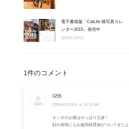
電子書籍版「CatLife 猫写真カレ
ンダー2015」発売中
2015年2月4日
1件のコメント
G55
2006年3月26日 at 10:33 AM
says:
キンタのお腹はやっぱり立派！
顔や表情にもお腹同様貫禄がついてきたよ