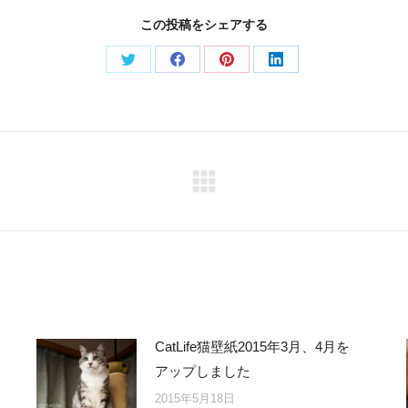
この投稿をシェアする
Share
Share
Share
Share
on
on
on
on
Twitter
Facebook
Pinterest
LinkedIn
Next
post:
CatLife猫壁紙2015年3月、4月を
アップしました
2015年5月18日