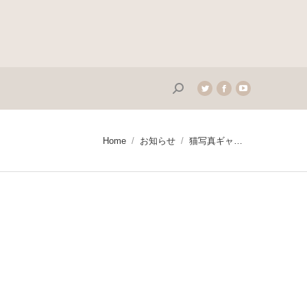
Search:
Twitter
Facebook
YouTube
page
page
page
opens
opens
opens
in
in
in
You are here:
Home
お知らせ
猫写真ギャ…
new
new
new
window
window
window