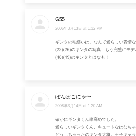
G55
2006年3月13日 at 1:32 PM
says:
ギンタの毛繕いは、なんて愛らしい表情な
(22)(26)のギンタの写真、もう完璧にモ
(48)(49)のキンタとはなも！
ぽんぽこにゃ〜
2006年3月14日 at 1:20 AM
says:
確かにギンタくん率高めでした。
愛らしいギンタくん、キュートなはなちゃ
どうしちゃったのキンタ大将。王子キャラ