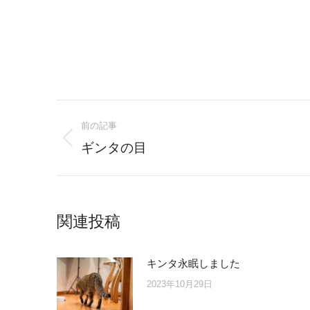
Post
前の記事
navigation
Previous
ギンタの目
post:
関連投稿
キンタ永眠しました
2023年10月29日