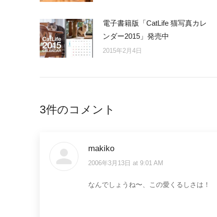
電子書籍版「CatLife 猫写真カレ
ンダー2015」発売中
2015年2月4日
3件のコメント
makiko
2006年3月13日 at 9:01 AM
says:
なんでしょうね〜、この愛くるしさは！