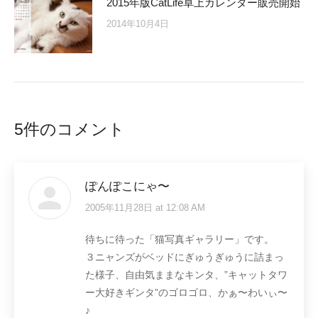
2015年版CatLife卓上カレンダー販売開始
2014年10月4日
5件のコメント
ぽんぽこにゃ〜
2005年11月28日 at 12:08 AM
says:
待ちに待った「猫写真ギャラリー」です。
３ニャンズがベッドにぎゅうぎゅうに詰まっ
た様子、自由気ままなキンタ、”キャットタワ
ー大好きギンタ”のゴロゴロ、かぁ〜わいぃ〜
♪