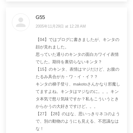
G55
2005年11月29日 at 12:28 AM
says:
【04】ではブログに書きましたが、キンタの
顔が見れました。
思っていた通りのキンタの面白カワイイ表情
でした。期待を裏切らないキンタ？
【15】のキンタ、表情はマジだけど、お腹の
たるみ具合がカ・ワ・イ・イ？？
キンタの梯子登り、makotoさんかなり邪魔し
てますよね。キンタはマジなのに。。。キン
タ本気で怒り気味ですか？私もこういうとき
からかうの大好きですけど。。。
【27】【28】のはな、思いっきりネコのよう
で、別の動物のようにも見える、不思議なは
な！