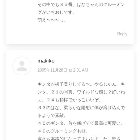
その中でも３５番、はなちゃんのグルーミン
グがいちおしです。
萌え〜〜〜っ。
Reply
makiko
2005年11月28日 at 2:31 AM
says:
キンタが梯子登りしてる〜。やるじゃん、キ
ンタ。２１の写真、ワイルドな感じ？好いね
ぇ。２４も精悍でかっこいいぞ。
３３のはな、柔らかな陽射に体が溶け込んで
るようで素敵。
４５のギンタ、首を傾げてて最高に可愛い。
４９のグルーミングも◎。
寒さも本格的になってまいりました。皆さ