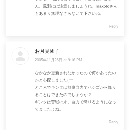
ん、風邪には注意しましょうね。makotoさん
もあまり無理なさらないで下さいね。
Reply
お月見団子
2005年11月28日 at 9:16 PM
says:
なかなか更新されなかったので何かあったの
かと心配しました(^^ゞ
ところでキンタは無事自力でハシゴから降り
ることはできたのでしょうか？
ギンタは苦戦の末、自力で降りるようになっ
てましたよね。
Reply