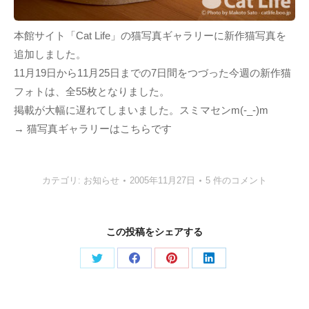
本館サイト「Cat Life」の猫写真ギャラリーに新作猫写真を
追加しました。
11月19日から11月25日までの7日間をつづった今週の新作猫
フォトは、全55枚となりました。
掲載が大幅に遅れてしまいました。スミマセンm(-_-)m
→ 猫写真ギャラリーはこちらです
カテゴリ:
お知らせ
2005年11月27日
5 件のコメント
この投稿をシェアする
Share
Share
Share
Share
on
on
on
on
Twitter
Facebook
Pinterest
LinkedIn