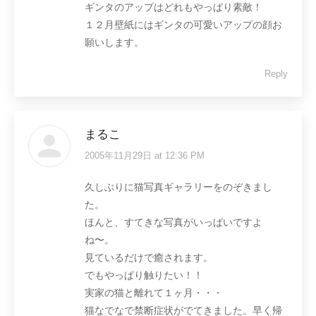
ギンタのアップはどれもやっぱり素敵！
１２月壁紙にはギンタの可愛いアップの顔お
願いします。
Reply
まるこ
2005年11月29日 at 12:36 PM
says:
久しぶりに猫写真ギャラリーをのぞきまし
た。
ほんと、すてきな写真がいっぱいですよ
ね〜。
見ているだけで癒されます。
でもやっぱり触りたい！！
実家の猫と離れて１ヶ月・・・
猫なでなで禁断症状がでてきました。早く帰