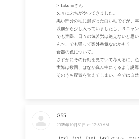
> Takumiさん
久々にぶちがやってきました。
黒い部分の毛に混ざった白い毛ですが、年
以前から少し入っていましたし、３ニャン
でも実際、日々の気苦労は絶えないと思い
ん〜、でも猫って案外呑気なのかも？
食器の色について。
さすがにその行動を見ていて考えるに、色
実際は数回、はなが真ん中にくるよう誘導
そのうち配置を覚えてしまい、今では自然に
G55
2005年10月31日 at 12:39 AM
says:
【03】【12】【13】【43】のはな、悪