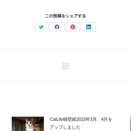
この投稿をシェアする
Share
Share
Share
Share
on
on
on
on
Twitter
Facebook
Pinterest
LinkedIn
Next
post:
CatLife猫壁紙2015年3月、4月を
アップしました