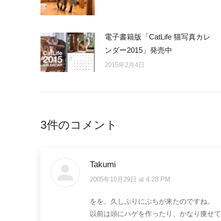
電子書籍版「CatLife 猫写真カレ
ンダー2015」発売中
2015年2月4日
3件のコメント
Takumi
2005年10月29日 at 4:28 PM
says:
をを、久しぶりにぶちが来たのですね。
以前は頭にハゲを作ったり、かなり痩せて