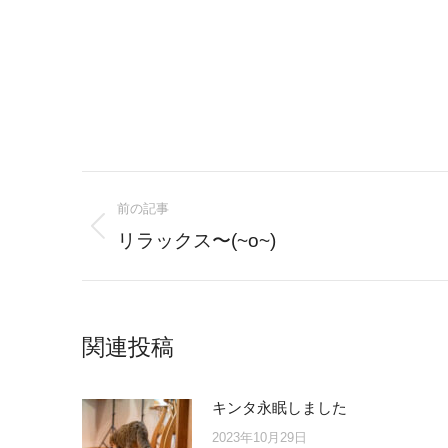
Post
前の記事
navigation
Previous
リラックス〜(~o~)
post:
関連投稿
キンタ永眠しました
2023年10月29日