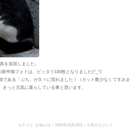
猫写真を追加しました。
の新作猫フォトは、ピッタリ100枚となりました(^_^)
ん猫である「ぶち」が久々に現れました！（カット数少なくてすみま
、きっと元気に暮らしている事と思います。
カテゴリ:
お知らせ
2005年10月29日
3 件のコメント