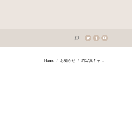
Search:
Twitter
Facebook
YouTube
page
page
page
opens
opens
opens
in
in
in
You are here:
Home
お知らせ
猫写真ギャ…
new
new
new
window
window
window