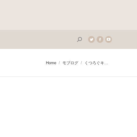
Search:
Twitter
Facebook
YouTube
page
page
page
opens
opens
opens
in
in
in
You are here:
Home
モブログ
くつろぐキ…
new
new
new
window
window
window