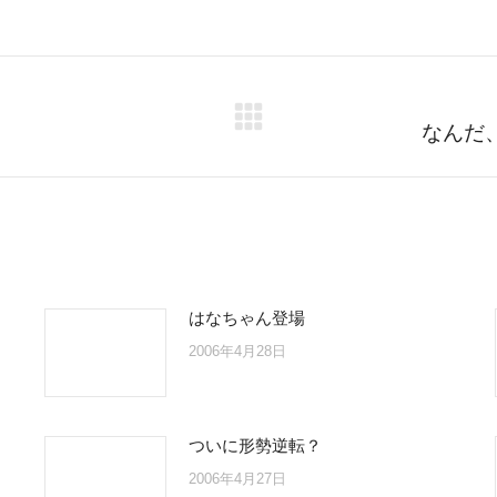
on
on
on
on
Twitter
Facebook
Pinterest
LinkedIn
Next
なんだ
post:
はなちゃん登場
2006年4月28日
ついに形勢逆転？
2006年4月27日