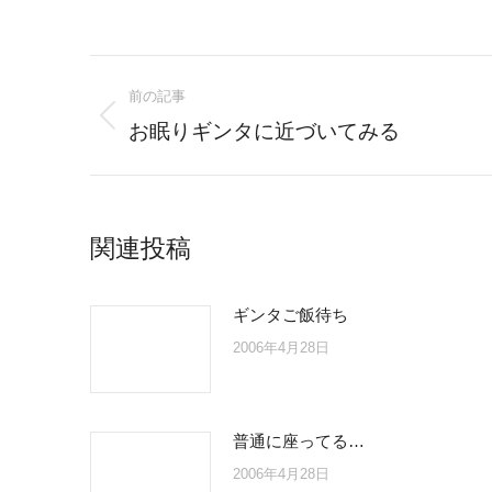
Post
前の記事
navigation
Previous
お眠りギンタに近づいてみる
post:
関連投稿
ギンタご飯待ち
2006年4月28日
普通に座ってる…
2006年4月28日